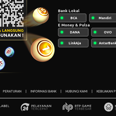
Bank Lokal
BCA
Mandiri
E Money & Pulsa
DANA
OVO
LinkAja
AntarBan
PERATURAN
|
INFORMASI BANK
|
HUBUNGI KAMI
|
KEBIJAKAN P