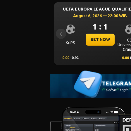
UEFA EUROPA LEAGUE QUALIFI
August 6, 2026 — 22:59 WIB
2 : 1
Previous
BET NOW
Jagiellonia
Range
Bialystok
0.00
-0.79
0.00
TELEGRA
Daftar
Login