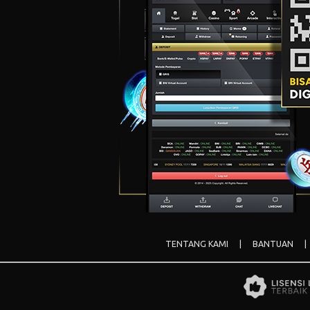
TENTANG KAMI
|
BANTUAN
|