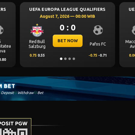
ERS
UEFA EUROPA LEAGUE QUALIFIERS
UE
August 7, 2026 — 00:00 WIB
0 : 0
BET NOW
FC Hradec
rs FC
Besiktas
Be
Kralove
0.65
-0.25
-0.70
0.25
0.54
2.
M BET
Deposit
Withdraw
Bet