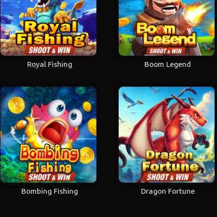
Royal Fishing
Boom Legend
Bombing Fishing
Dragon Fortune