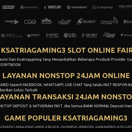
 KSATRIAGAMING3 SLOT ONLINE FAI
Resmi Dari Ksatriagaming Yang Menyediahkan Beberapa Produck Provider G
 SPOSRTBOOK
LAYANAN NONSTOP 24JAM ONLINE
ED Seperti FACEBOOK, WHATSAPP, LIVE CHAT Yang Selalu FAST RESPON Bagi 
erikan Solusi Terbaik
AYANAN TRANSAKSI 24JAM NONST
NONSTOP DEPOSIT & WITHDRAW FAST Jika Semua BANK NORMAL Deposit Hany
GAME POPULER KSATRIAGAMING3
MATIC: MAHJONG WINS 3 BLACK, OLYMPUS, PRINCES, HABANERO: KOI GATE