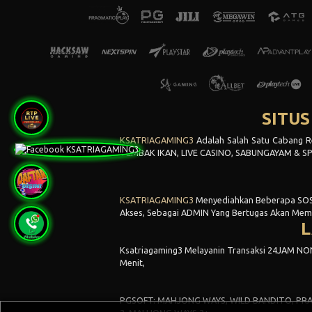
SITUS
KSATRIAGAMING3
Adalah Salah Satu Cabang 
TEMBAK IKAN, LIVE CASINO, SABUNGAYAM &
KSATRIAGAMING3
Menyediahkan Beberapa SOSM
Akses, Sebagai ADMIN Yang Bertugas Akan Memb
L
Ksatriagaming3 Melayanin Transaksi 24JAM 
Menit,
PGSOFT: MAHJONG WAYS, WILD BANDITO, PRAG
3, MAHJONG WAYS 3+.