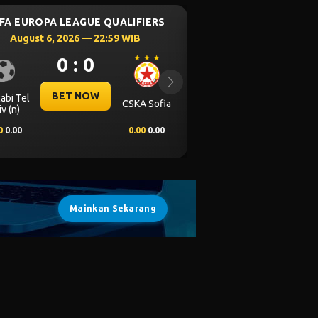
FA EUROPA LEAGUE QUALIFIERS
August 7, 2026 — 02:00 WIB
0 : 0
Next
BET NOW
Heart of
nfica
Midlothian
5
0.83
-2.5
-0.99
Mainkan Sekarang