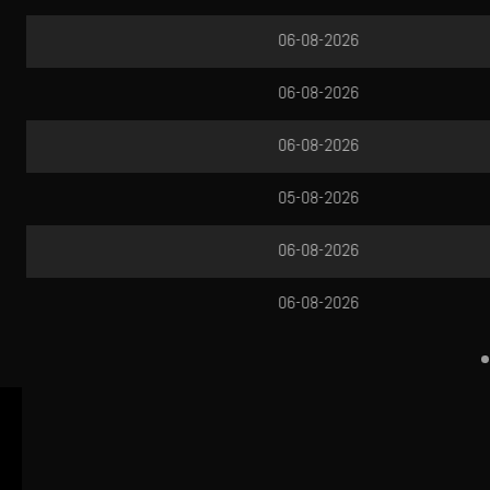
HONGKONG
COPENHAGEN
TOTO WUHAN