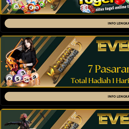
INFO LENGKA
INFO LENGKA