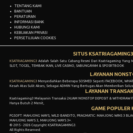
TENTANG KAMI
BANTUAN
PERATURAN
INFORMASI BANK
HUBUNGI KAMI
KEBIJAKAN PRIVASI
PERSETUJUAN COOKIES
SITUS KSATRIAGAMING3
KSATRIAGAMING3
Adalah Salah Satu Cabang Resmi Dari Ksatriagaming Yang
SLOT, TOGEL, TEMBAK IKAN, LIVE CASINO, SABUNGAYAM & SPOSRTBOOK
LAYANAN NONST
KSATRIAGAMING3
Menyediahkan Beberapa SOSMED Seperti FACEBOOK, WHATSA
Kesah Atas Sulit Akses, Sebagai ADMIN Yang Bertugas Akan Memberikan Solus
LAYANAN TRANSAK
Ksatriagaming3 Melayanin Transaksi 24JAM NONSTOP DEPOSIT & WITHDRAW 
Hanya Butuh 2 Menit,
GAME POPULER 
PGSOFT: MAHJONG WAYS, WILD BANDITO, PRAGMATIC: MAHJONG WINS 3 BLACK,
MAHJONG WAYS 3, MAHJONG WAYS 3+.
© 2015 - 2026 Copyright KSATRIAGAMING3.
All Rights Reserved.