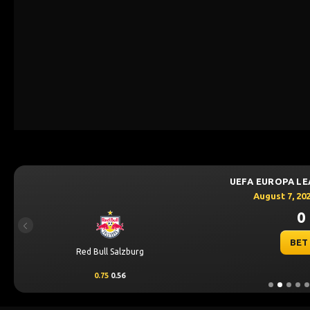
UEFA EUROPA LE
August 7, 20
0 
Previous
BET
Red Bull Salzburg
0.75
0.56