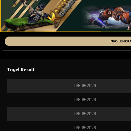
INFO LENGKA
Togel Result
SANTACLARA
TAIWAN
MALADEWA
BELARUS