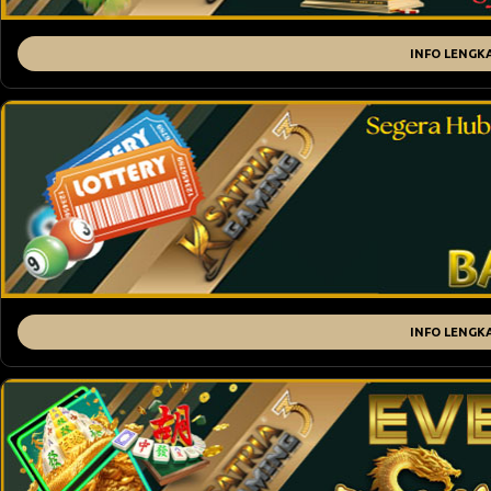
INFO LENGKA
INFO LENGKA