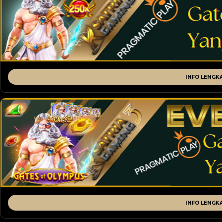
INFO LENGKA
INFO LENGKA