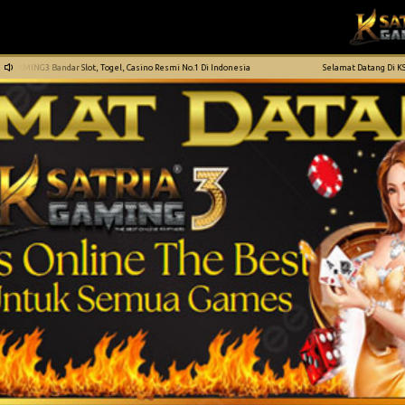
ogel, Casino Resmi No.1 Di Indonesia
Selamat Datang Di KSATRIAGAMING3 Bandar Slot,