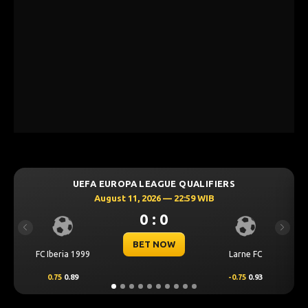
ROPA LEAGUE QUALIFIERS
SPA
st 11, 2026 — 22:59 WIB
August 16,
0 : 0
Previous
Next
BET NOW
B
Larne FC
Sevilla
-0.75
0.93
0.25
0.95