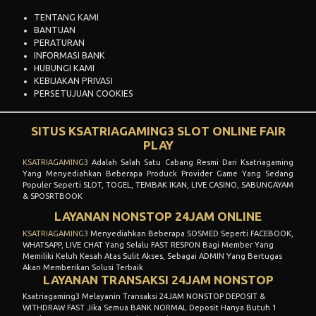
TENTANG KAMI
BANTUAN
PERATURAN
INFORMASI BANK
HUBUNGI KAMI
KEBIJAKAN PRIVASI
PERSETUJUAN COOKIES
SITUS KSATRIAGAMING3 SLOT ONLINE FAIR
PLAY
KSATRIAGAMING3
Adalah Salah Satu Cabang Resmi Dari Ksatriagaming
Yang Menyediahkan Beberapa Produck Provider Game Yang Sedang
Populer Seperti SLOT, TOGEL, TEMBAK IKAN, LIVE CASINO, SABUNGAYAM
& SPOSRTBOOK
LAYANAN NONSTOP 24JAM ONLINE
KSATRIAGAMING3
Menyediahkan Beberapa SOSMED Seperti FACEBOOK,
WHATSAPP, LIVE CHAT Yang Selalu FAST RESPON Bagi Member Yang
Memiliki Keluh Kesah Atas Sulit Akses, Sebagai ADMIN Yang Bertugas
Akan Memberikan Solusi Terbaik
LAYANAN TRANSAKSI 24JAM NONSTOP
Ksatriagaming3 Melayanin Transaksi 24JAM NONSTOP DEPOSIT &
WITHDRAW FAST Jika Semua BANK NORMAL Deposit Hanya Butuh 1