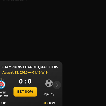
1
7006
7/8/2026
A CHAMPIONS LEAGUE QUALIFIERS
August 12, 2026 — 01:15 WIB
0 : 0
Next
BET NOW
ovan
Mjallby
islava
5
0.83
-0.5
0.99