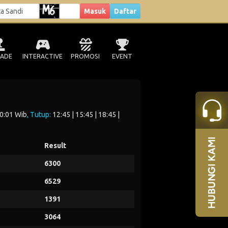
SATRIAGAMING3 Bandar Slot, Togel, Casino Resmi No.1 Di Indonesia
Masuk
Daftar
ADE
INTERACTIVE
PROMOSI
EVENT
00:01 Wib
, Tutup:
12:45 | 15:45 | 18:45 |
Result
6300
6529
1391
3064