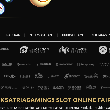
PERATURAN
|
INFORMASI BANK
|
HUBUNGI KAMI
|
KEBIJAKAN P
 KSATRIAGAMING3 SLOT ONLINE FAI
Resmi Dari Ksatriagaming Yang Menyediahkan Beberapa Produck Provider G