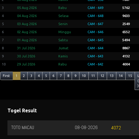
3
05 Aug 2026
Rabu
CAM - 649
5762
4
04 Aug 2026
Selasa
CAM - 648
9633
5
03 Aug 2026
Senin
CAM - 647
2549
6
02 Aug 2026
Minggu
CAM - 646
6552
7
01 Aug 2026
Sabtu
CAM - 645
5494
8
31 Jul 2026
Jumat
CAM - 644
8867
9
30 Jul 2026
Kamis
CAM - 643
4132
10
29 Jul 2026
Rabu
CAM - 642
4004
First
1
2
3
4
5
6
7
8
9
10
11
12
13
14
15
(
)
Togel Result
TOTO MACAU
08-08-2026
4072