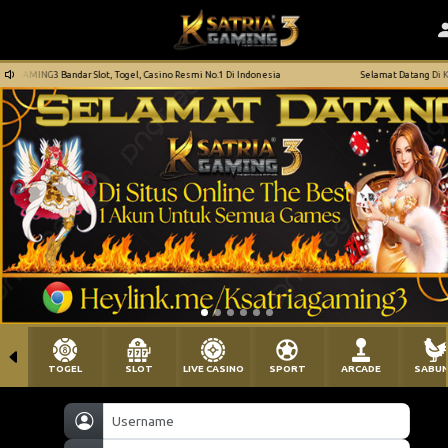
GAMING3 Bandar Slot, Togel, Casino Resmi No.1 Di Indonesia
Selamat Datang Di KSAT
TOGEL
SLOT
LIVE CASINO
SPORT
ARCADE
SABU