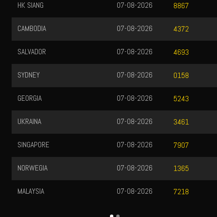
HK SIANG
07-08-2026
8867
CAMBODIA
07-08-2026
4372
SALVADOR
07-08-2026
4693
SYDNEY
07-08-2026
0158
GEORGIA
07-08-2026
5243
UKRAINA
07-08-2026
3461
SINGAPORE
07-08-2026
7907
NORWEGIA
07-08-2026
1365
MALAYSIA
07-08-2026
7218