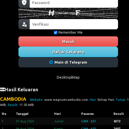
Remember Me
Masuk
Daftar Sekarang
Main di Telegram
Desktop
Wap
Hasil Keluaran
CAMBODIA
Website:
www.magnumcambodia.com
, Hari:
Setiap Hari
, Tutup:
1
WIB
, Result:
11:50 WIB
No
Tanggal
Hari
Pasaran
Result
1
07 Aug 2026
Jumat
CAM - 651
4372
2
06 Aug 2026
Kamis
CAM - 650
7607