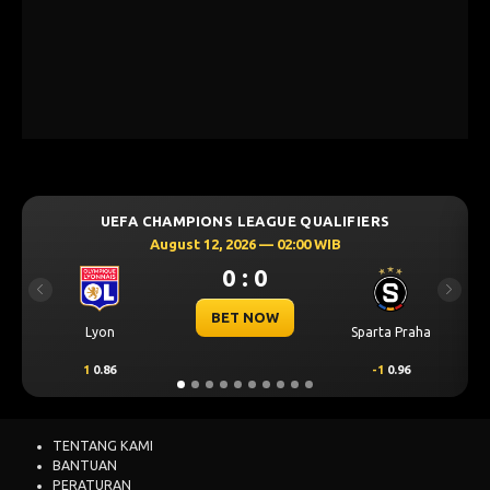
ALIFIERS
UEFA CHAMPIONS LEAGUE QUALIFI
WIB
August 12, 2026 — 01:30 WIB
0 : 0
Previous
Next
BET NOW
Sparta Praha
SK Sturm Graz
F
-1
0.96
-0.5
0.95
TENTANG KAMI
BANTUAN
PERATURAN