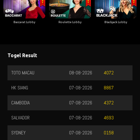
Baccarat Lobby
Roulette Lobby
Blackjack Lobby
Togel Result
TOTO MACAU
08-08-2026
4072
HK SIANG
07-08-2026
8867
CAMBODIA
07-08-2026
4372
SALVADOR
07-08-2026
4693
SYDNEY
07-08-2026
0158